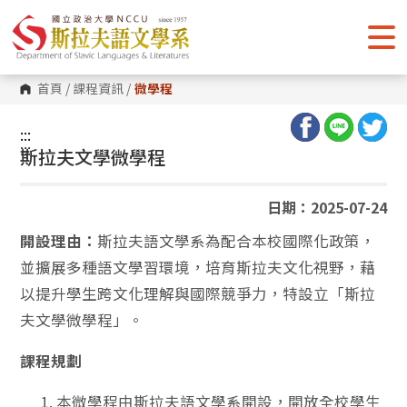
跳
到
主
要
內
容
首頁
/
課程資訊
/
微學程
區
塊
:::
:::
斯拉夫文學微學程
日期：2025-07-24
開設理由：
斯拉夫語文學系為配合本校國際化政策，
並擴展多種語文學習環境，培育斯拉夫文化視野，藉
以提升學生跨文化理解與國際競爭力，特設立「斯拉
夫文學微學程」。
課程規劃
本微學程由斯拉夫語文學系開設，開放全校學生