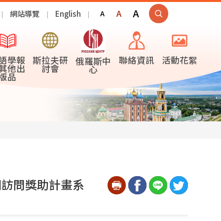
A
A
網站導覽
English
A
語學報
斯拉夫研
聯絡資訊
活動花絮
俄羅斯中
其他出
討會
心
版品
期訪問獎助計畫系