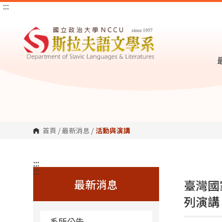
:::
跳
到
主
要
內
容
區
塊
首頁
/
最新消息
/
活動與演講
:::
:::
最新消息
臺灣國
列演講 
系所公告