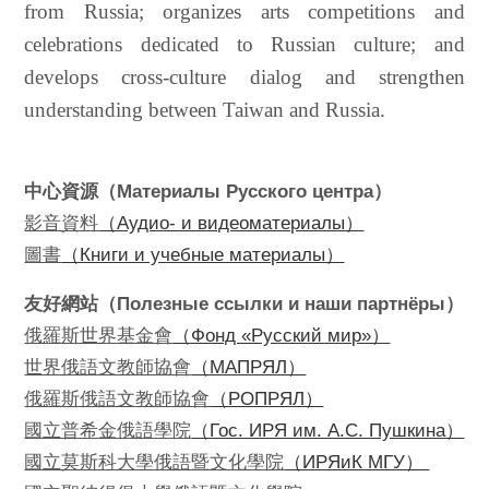
from Russia; organizes arts competitions and
celebrations dedicated to Russian culture; and
develops cross-culture dialog and strengthen
understanding between Taiwan and Russia.
中心資源（Материалы Русского центра）
影音資料
（Аудио- и видеоматериалы）
圖書
（Книги и учебные материалы）
友好網站（Полезные ссылки и наши партнёры）
俄羅斯世界基金會
（Фонд «Русский мир»）
世界俄語文教師協會
（МАПРЯЛ）
俄羅斯俄語文教師協會
（РОПРЯЛ）
國立普希金俄語學院
（Гос. ИРЯ им. А.С. Пушкина）
國立莫斯科大學俄語暨文化學院
（ИРЯиК МГУ）