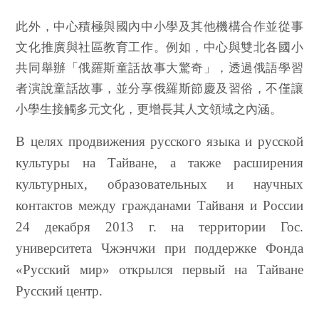
此外，中心積極與國內中小學及其他機構合作並從事
文化推廣與社區教育工作。例如，中心與雙北各國小
共同舉辦「俄羅斯童話故事大驚奇」，透過俄語學習
者演說童話故事，並分享俄羅斯節慶及習俗，不僅讓
小學生接觸多元文化，更增長其人文領域之內涵。
В целях продвижения русского языка и русской
культуры на Тайване, а также расширения
культурных, образовательных и научных
контактов между гражданами Тайваня и России
24 декабря 2013 г. на территории Гос.
университета Чжэнчжи при поддержке Фонда
«Русский мир» открылся первый на Тайване
Русский центр.