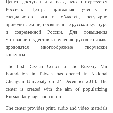
Центр доступен для всех, кто интересуется
Россией. Центр, приглашая ученых и
специалистов разных областей, регулярно
проводит лекции, посвященные русской культуре
и современной России. Для повышения
мотивации студентов к изучению русского языка
проводятся многообразные творческие
конкурсы.
The first Russian Center of the Russkiy Mir
Foundation in Taiwan has opened in National
Chengchi University on 24 December 2013. The
center is created with the aim of popularizing
Russian language and culture.
The center provides print, audio and video materials