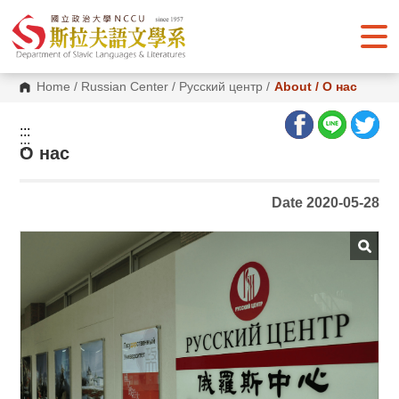
G
o
t
o
C
o
Home
/
Russian Center / Русский центр
/
About / О нас
n
t
e
:::
n
:::
О нас
t
A
r
e
Date 2020-05-28
a