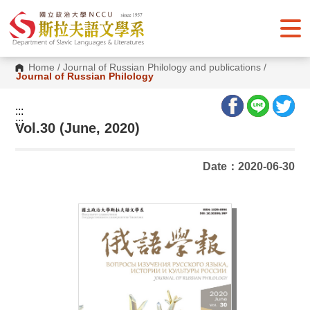
G
o
t
o
C
o
Home
/
Journal of Russian Philology and publications
/
n
Journal of Russian Philology
t
e
n
:::
t
:::
Vol.30 (June, 2020)
A
r
e
a
Date：2020-06-30