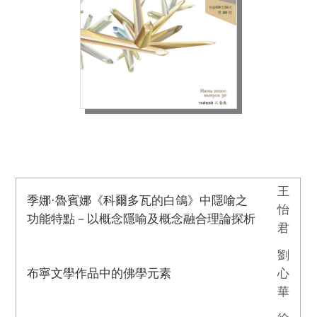
王
季娜·魯賓娜《科爾多瓦的白鴿》中隱喻之
怡
功能特點－以概念隱喻及概念融合理論探析
君
劉
布寧文學作品中的佛學元素
心
華