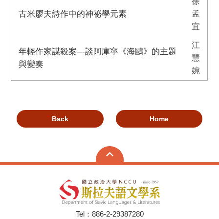
徐
古米廖夫詩作中的神祕學元素
孟
宜
江
年輕作家謀殺案—談阿庫寧《海鷗》的主題
慧
與變奏
婉
Back
Home
Tel：886-2-29387280