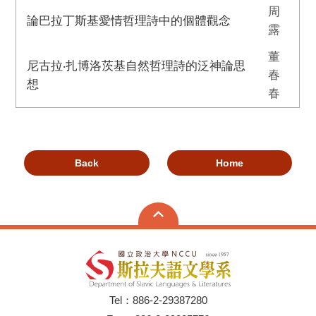
周
論巴拉丁斯基愛情哲理詩中的個體觀念
露
董
尼古拉‧扎博洛茨基自然哲理詩的泛神論思
春
想
春
Back
Home
Tel：886-2-29387280