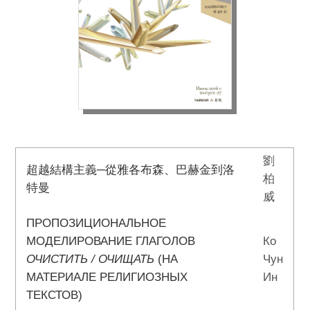
劉
超越結構主義─從雅各布森、巴赫金到洛
柏
特曼
威
ПРОПОЗИЦИОНАЛЬНОЕ
МОДЕЛИРОВАНИЕ ГЛАГОЛОВ
Ко
ОЧИСТИТЬ / ОЧИЩАТЬ
(НА
Чун
МАТЕРИАЛЕ РЕЛИГИОЗНЫХ
Ин
ТЕКСТОВ)