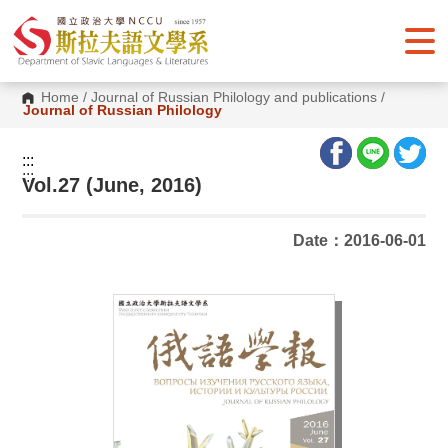
G
o
t
o
C
o
Home
/
Journal of Russian Philology and publications
/
n
Journal of Russian Philology
t
e
n
:::
t
:::
Vol.27 (June, 2016)
A
r
e
a
Date：2016-06-01