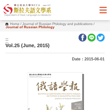
G
o
t
o
C
o
Home
/
Journal of Russian Philology and publications
/
n
Journal of Russian Philology
t
e
n
:::
t
:::
Vol.25 (June, 2015)
A
r
e
a
Date：2015-06-01