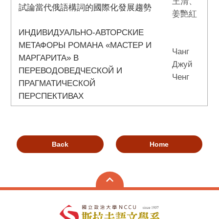
王清、
試論當代俄語構詞的國際化發展趨勢
姜艷紅
ИНДИВИДУАЛЬНО-АВТОРСКИЕ
МЕТАФОРЫ РОМАНА «МАСТЕР И
Чанг
МАРГАРИТА» В
Джуй
ПЕРЕВОДОВЕДЧЕСКОЙ И
Ченг
ПРАГМАТИЧЕСКОЙ
ПЕРСПЕКТИВАХ
Back
Home