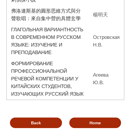
弗洛連斯基的圓形思維方式與分
楊明天
聲歌唱：來自集中營的具體玄學
ГЛАГОЛЬНАЯ ВАРИАНТНОСТЬ
В СОВРЕМЕННОМ РУССКОМ
Островская
ЯЗЫКЕ: ИЗУЧЕНИЕ И
Н.В.
ПРЕПОДАВАНИЕ
ФОРМИРОВАНИЕ
ПРОФЕССИОНАЛЬНОЙ
Агеева
РЕЧЕВОЙ КОМПЕТЕНЦИИ У
Ю.В.
КИТАЙСКИХ СТУДЕНТОВ,
ИЗУЧАЮЩИХ РУССКИЙ ЯЗЫК
Back
Home