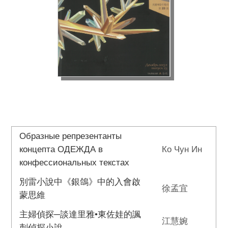
Образные репрезентанты
концепта ОДЕЖДА в
Ко Чун Ин
конфессиональных текстах
別雷小說中《銀鴿》中的入會啟
徐孟宜
蒙思維
主婦偵探─談達里雅•東佐娃的諷
江慧婉
刺偵探小說