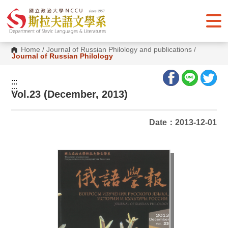
G
o
t
o
C
o
Home
/
Journal of Russian Philology and publications
/
n
Journal of Russian Philology
t
e
n
:::
t
:::
Vol.23 (December, 2013)
A
r
e
a
Date：2013-12-01