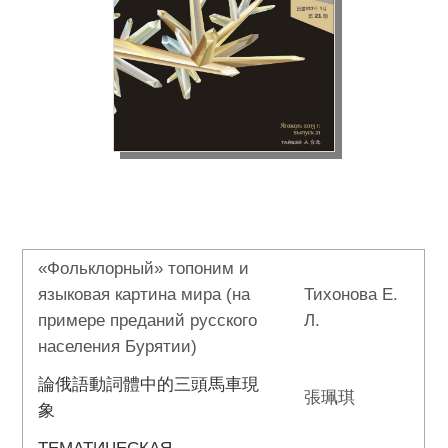
«Фольклорный» топоним и
языковая картина мира (на
Тихонова Е.
примере преданий русского
Л.
населения Бурятии)
論俄語動詞體中的三頭馬車現
張珮琪
象