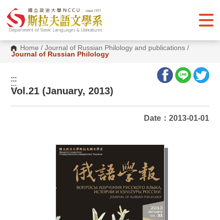
G
o
t
o
C
o
Home
/
Journal of Russian Philology and publications
/
n
Journal of Russian Philology
t
e
n
:::
t
:::
Vol.21 (January, 2013)
A
r
e
a
Date：2013-01-01