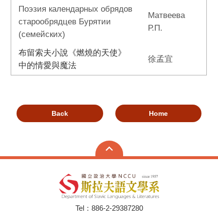
Поэзия календарных обрядов
Матвеева
старообрядцев Бурятии
Р.П.
(семейских)
布留索夫小說《燃燒的天使》
徐孟宜
中的情愛與魔法
Back
Home
Tel：886-2-29387280