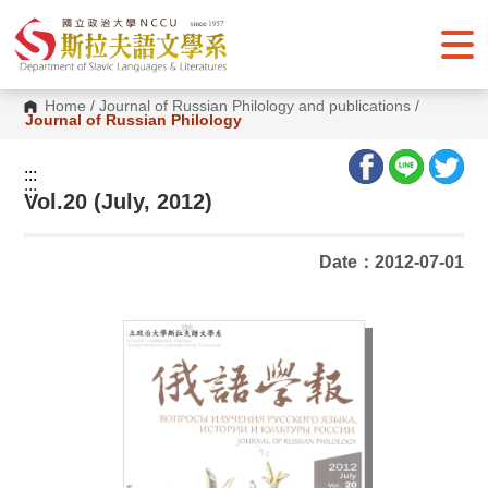
G
o
t
o
C
o
Home
/
Journal of Russian Philology and publications
/
n
Journal of Russian Philology
t
e
n
:::
t
:::
Vol.20 (July, 2012)
A
r
e
a
Date：2012-07-01