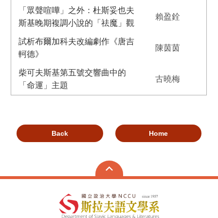
「眾聲喧嘩」之外：杜斯妥也夫
賴盈銓
斯基晚期複調小說的「祛魔」觀
試析布爾加科夫改編劇作《唐吉
陳茵茵
軻德》
柴可夫斯基第五號交響曲中的
古曉梅
「命運」主題
Back
Home