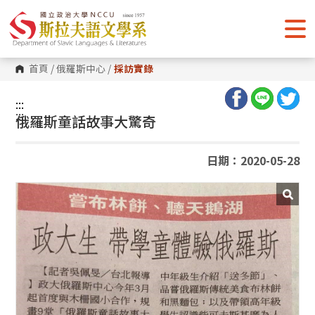
跳
到
主
要
內
容
首頁
/
俄羅斯中心
/
採訪實錄
區
塊
:::
:::
俄羅斯童話故事大驚奇
日期：2020-05-28