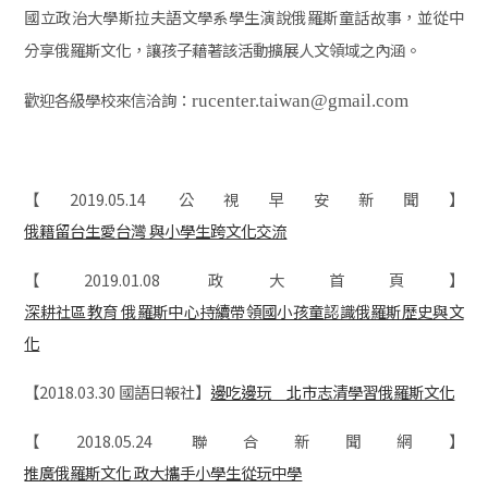
國立政治大學斯拉夫語文學系學生演說俄羅斯童話故事，並從中
分享俄羅斯文化，讓孩子藉著該活動擴展人文領域之內涵。
歡迎各級學校來信洽詢：
rucenter.taiwan@gmail.com
【
2019.05.14
公視早安新聞】
俄籍留台生愛台灣 與小學生跨文化交流
【
2019.01.08
政大首頁】
深耕社區教育 俄羅斯中心持續帶領國小孩童認識俄羅斯歷史與文
化
【
2018.03.30
國語日報社】
邊吃邊玩 北市志清學習俄羅斯文化
【
2018.05.24
聯合新聞網】
推廣俄羅斯文化 政大攜手小學生從玩中學