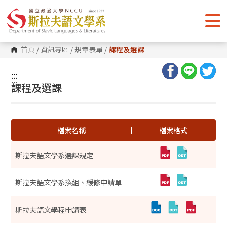
跳
到
主
要
內
容
首頁
/
資訊專區
/
規章表單
/
課程及選課
區
塊
:::
:::
課程及選課
檔案名稱
檔案格式
斯拉夫語文學系選課規定
斯拉夫語文學系換組、緩修申請單
斯拉夫語文學程申請表