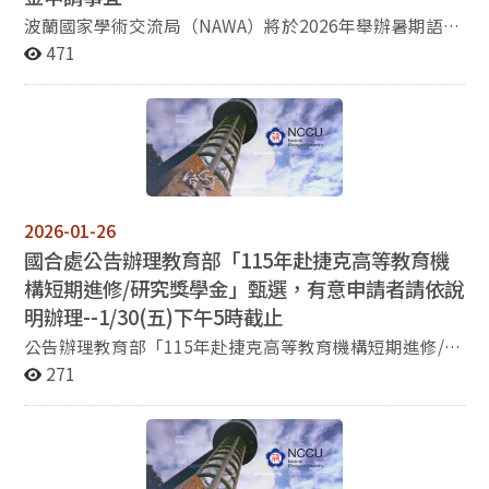
波蘭國家學術交流局（NAWA）將於2026年舉辦暑期語言
課程。NAWA提供免費課程及食宿。相關內容請參考
471
http://www.nawa.gov.pl/en/the-polish-language/nawa-
summer-courses 有意參與者請自行向各大學申請，或洽
詢本系向貝娜煦老師（Karolina Bednarz，email:
bednarz@nccu.edu.tw）。
2026-01-26
國合處公告辦理教育部「115年赴捷克高等教育機
構短期進修/研究獎學金」甄選，有意申請者請依說
明辦理--1/30(五)下午5時截止
公告辦理教育部「115年赴捷克高等教育機構短期進修/研
究獎學金」甄選，有意申請者請依說明辦理--1/30(五)下
271
午5時截止。 說明： 1. 依據教育部 115年1月21日臺教文
(三)字第1152500105號函辦理。。 2. 旨揭獎學金由「捷
克教育、青年及體育部」提供，受獎者應於115年 9 月或
10 月起赴捷克高等教育機構進行 5 個月或 10 個月之進修/