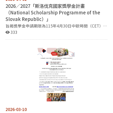
蘭、白俄羅斯、摩爾多瓦、捷克、波蘭、匈牙利、羅馬尼
明、獲小功以上獎勵等） 六、審核程序：由斯拉夫語文學
2026／2027「斯洛伐克國家獎學金計畫
亞、愛沙尼亞、拉脫維亞、立陶宛 1名 英國、法國、德
系系務會議審核。 七、備註：受奬學生需至本系義務服務
國、日本、美國（依此國家順序） 四、獎助內容： 來回
（
National Scholarship Programme of the
20小時。
經濟艙機票一張（2000美元內實報實銷），限補助一
Slovak Republic）」
次，由委員會審核。。 每年7000美元，一次一年，最多
旨揭獎學金申請期限為115年4月30日中歐時間（CET）下
兩年。第二年之獎助視第一年之學習成效及是否持續從事
午4時（臺灣時間同日晚間10時）止，所需文件及申請方
333
相同研究議題核給。 五、申請所須文
式請至獎學金專屬網站參閱（www.scholarships.sk）。
件： 申請表 符合獎學金辦法第六條列
舉國家內之學校入學許可影本或相關入學證明； 個人履
歷一份，包含教育背景及社會參與情形； 1000字留學讀
書計畫； 雙修生另附大學畢業證書影本； 其他有利申請
文件，如相關系所推薦信等； 身體健康檢查報告。 前一
年度獲獎，欲申請第二年度獎學金者，請檢附第1、2項及
第一年之學習成效報告。 ► 上述文件請依順序合併為
一份PDF檔。 六、申請時間：自2026年7月5日至2026年
8月31日截止，申請文件請email至
slavic@nccu.edu.tw。 七、本獎學金由獎學金審核委員
會全權負責審核給獎事宜。
2026-03-10