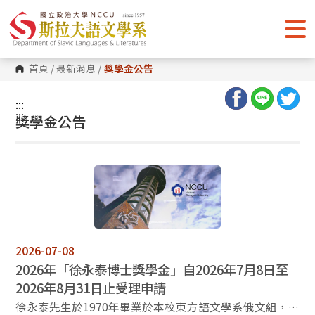
跳
到
主
要
內
容
首頁
/
最新消息
/
獎學金公告
區
塊
:::
:::
獎學金公告
2026-07-08
2026年「徐永泰博士獎學金」自2026年7月8日至
2026年8月31日止受理申請
徐永泰先生於1970年畢業於本校東方語文學系俄文組，