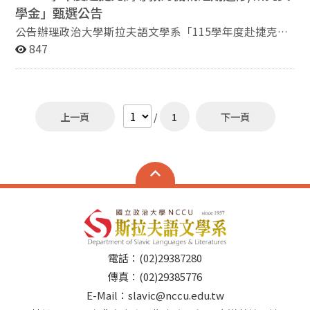
學金」甄選公告
公告辦理政治大學斯拉夫語文學系「115學年度赴捷克高
等教育機構短期進修/研究獎學金」甄選，有意申請者請
847
依說明辦理。 說明：依據捷克經濟文化辦事處114年12
月8日致政治大學校長室No.: 1829-3/2025-MZV/TAJP函
辦理。 1. 獎學金提供單位：捷克教育部 2. 獎學金名額：
為期共20個月獎學金 3. 獎學金待遇： 免學費；具有碩士
上一頁
/
1
下一頁
學位或同等學歷者，每月核予13,000克朗，未具碩士學位
或同等學歷者，每月核予12,000克朗，由受獎者之進修/
研究系所發給。亦可自費申請學生宿舍，惟須於申請表上
註明。另在捷克研習期間之健康保險費用須自行負擔。
4. 受獎期間：115年9月或10月（視擬進修/研究機構之開
課時間而定）起赴捷克高等教育機構進行5個月或10個月
之進修/研究。 5. 申請資格： 5.1 具中華民國國籍。 5.2 目
前或曾經於政治大學斯拉夫語文學系修習捷克語相關課程
之學生。 5.3 須為本校在校學生，包括即將於115年取得
電話：(02)29387280
學士學位或同等學歷者。 5.4 請確認及評估赴捷克之可行
性，包括個人、家庭及役男兵役問題等因素。 6.參加甄選
傳真：(02)29385776
應繳文件（下述6.1及6.5文件請以英語或捷克語撰寫）：
E-Mail：slavic@nccu.edu.tw
6.1 捷克獎學金申請表（附件一）； 6.2 護照影本或身