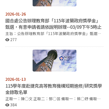
研究，申請規定及其他應遵守事項，請參考甄選簡章，如
附件一。 3. 本校配合教育部規定辦理校內初選，規定如
下： (一) 推薦名額：5名。 (二) 申請資格：本校大二
2026-01-26
（含）以上之在學學生（需具中華民國國籍）。 (三) 受理
國合處公告辦理教育部「115年波蘭政府獎學金」
申請時間：即日起至115年1月30日（星期五）下午5時
甄選，有意申請者請依說明辦理--03/09下午5時止
止。 (四) 申請文件繳交方式：請依教育部甄選簡章中第七
項，備妥申請文件1份。文件以單面列印，依簡章所列順
主旨：​公告辦理教育部「115年波蘭政府獎學金」甄選，
序排列，以迴紋針固定即可，勿裝訂。請於截止時間前將
有意申請者請依說明辦理，請查照。 說明：​​ 一、依據教
277
申請文件親送或郵寄至國合處丘小姐彙辦，郵寄時應預估
育部115年1月22日臺教文(三)字第1142505153號函辦
寄送所需時間，確定文件可於截止時間前送達，逾時恕不
理。 二、旨揭獎學金由波蘭高等教育暨科學部國家學術交
受理。 4. 如申請人數超過推薦名額，國合處將以在校學業
流總署提供受獎生赴波蘭就讀語言先修課程獎學金，申請
成績及語文成績證明擇優決定本校推薦人選。 5. 考量赴捷
規定及其他應遵守事項，請參照教育部甄選簡章，如附件
克短期進修/研究效益，倘逢捷克當地疫情、天災等不可
一。 三、本校配合教育部規定辦理校內初選，規定如下：
抗力因素，本獎學金保有延期、變更或中止之權利。 6. 請
(一) 推薦名額：5名。 (二) 申請類別與資格：請參照教育
申請人務必詳閱教育部甄選簡章規定並配合校內推薦流程
部甄選簡章（附件一）。 (三) 受理時間：即日起至115年
2026-01-13
作業時間辦理。教育部甄選簡章及其他附件請自行下載，
3月9日（星期一）下午5時止。 (四) 申請文件繳交方式：
115學年度赴捷克高等教育機構短期進修/研究獎學
如有疑問請洽國合處丘小姐（分機67465，
請依教育部甄選簡章中第八項，備妥申請文件一份。文件
yushan99@nccu.edu.tw）。 相關表件請至國合處網頁公
金錄取名單
以單面列印，依簡章所列順序排列，以迴紋針固定即可，
告下載。
勿裝訂。請於截止時間前將申請文件親送或郵寄至國合處
正取一：陳◯文 正取二：鄧◯芸 備取一：蔡◯妤 備取
丘小姐彙辦，郵寄時應預估寄送所需時間，確定文件可於
二：湯◯茵 備取三：黃◯妤
384
截止時間前送達，逾時恕不受理。 四、如申請人數超過推