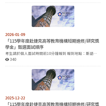
薦名額，將優先考量114-2學期為政大在學學生，具波語
成績者為先，次為具英語成績者。再依各學期學業總平均
成績及語言成績高低排序，擇優決定本校推薦人選。 五、
考量語文研習效益，若因波蘭當地疫情、天災等不可抗力
因素，本獎學金保有延期、變更或中止之權利。 六、本獎
學金其他注意事項請申請人務必詳閱教育部甄選簡章並依
2026-01-09
規定時程辦理。 七、教育部申請簡章及其他附件請自行下
「115學年度赴捷克高等教育機構短期進修/研究獎
載，如有疑問可洽國合處丘小姐 （分機67465 ，
yushan99@nccu.edu.tw）。 相關表件請由國合處網頁
學金」甄選面試順序
公告下載。
考生請於個人面試時間前10分鐘報到 報到地點：斯語系
辦公室（道藩樓四樓） 面試地點：斯語系俄羅斯中心
340
一、15：00－15：10 陳○文 二、15：10－15：20 鄧
○芸 三、15：20－15：30 黃○妤 四、15：30－15：
40 湯○茵 五、15：40－15：50 蔡○妤
2025-12-22
「115學年度赴捷克高等教育機構短期進修/研究獎