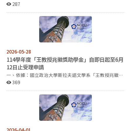
後赴英國牛津大學深造，於1974年取得國際關係碩士學
287
位，進而取得經濟史哲學博士學位。著有《牛津留痕》、
《中國人應當認識的英國-徐徐道來》、《猶太人與世
界》、《猶太人與金融世界》等書，並獲選2014年文化
部中小學生優良課外讀物推薦圖書。現為平洋亞洲企業集
團總裁，旗下擁有多家公司，事業版圖遍及歐亞美。目前
也是牛津大學聖約翰學院開發局董事之一。 徐永泰博士為
洛杉磯乒乓球公開賽創辦人及財務長，為回饋自小成長之
2026-05-28
社會，特捐助設置本獎學金，以啟迪後進，作育英才，冀
114學年度「王教授兆徽獎助學金」自即日起至6月
望受獎者藉此進修機會開拓視野、激發創意，為將來就業
12日止受理申請
或創業奠基，並期許受獎者勿忘學習俄語之初衷。 本系特
地請徐永泰學長錄製一段影片，說明設立本獎學金之緣
一、依據：國立政治大學斯拉夫語文學系「王教授兆徽獎
由，請有意申請者先行觀看。 影片連結：請按此。 斯拉
助學金申請辦法」辦理。 二、申請資格：斯拉夫語文學系
369
夫語文學系「徐永泰博士獎學金」 2026年申請公告 一、
學士班三、四年級學生。 三、申請名額與金額： 大學部1
依據國立政治大學斯拉夫語文學系「徐永泰博士獎學金申
名，每名新台幣5000元； 四、申請時間：自2026年5月
請辦法」辦理。 二、申請資格： 斯拉夫語文學系畢業
28日至2026年6月12日截止，申請文件請交至斯拉夫語文
生； 斯拉夫語文學系雙修生； 阿文系、土文系和韓文系
學系辦公室。 五、申請所須文件： 申請表。
之畢業生，有志從事其語言地區與俄羅斯相關研究者。。
成績單。 服務證明。（例如：系學會幹部證明、主辦斯語
三、獎助對象及名額：已取得國外俄羅斯相關研究碩士班
相關活動證明等） 其他有利申請文件。（例如：申請本系
入學許可之畢業生。 名額 學校所在地 3名 俄羅斯、烏克
「五年一貫修讀學、碩士學位」、俄檢B2（含）以上證
2026-04-01