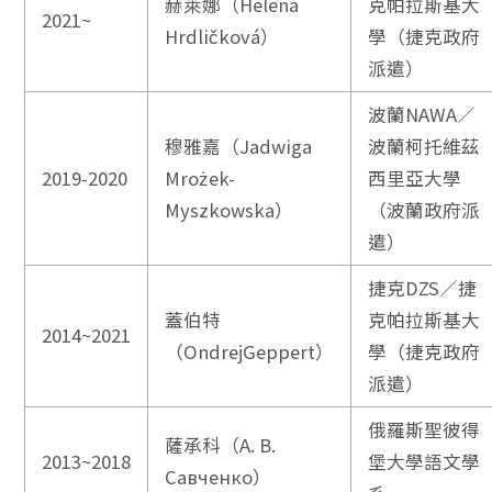
赫萊娜（Helena
克帕拉斯基大
2021~
Hrdličková）
學（捷克政府
派遣）
波蘭NAWA／
穆雅嘉（Jadwiga
波蘭柯托維茲
2019-2020
Mrożek-
西里亞大學
Myszkowska）
（波蘭政府派
遣）
捷克DZS／捷
蓋伯特
克帕拉斯基大
2014~2021
（OndrejGeppert）
學（捷克政府
派遣）
俄羅斯聖彼得
薩承科（А. В.
2013~2018
堡大學語文學
Савченко）