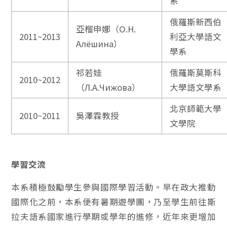
系
俄羅斯新西伯
亞榴申娜（О.Н.
2011~2013
利亞大學語文
Алёшина）
學系
祁若娃
俄羅斯莫斯科
2010~2012
（Л.А.Чижова）
大學語文學系
北京師範大學
2010~2011
吳澤霖教授
文學院
學習交流
本系積極鼓勵學生參與國際學習活動。早在政大推動
國際化之前，本系便有暑期遊學團，乃至學生前往斯
拉夫語系國家進行學期或學年的進修，近年來更增加