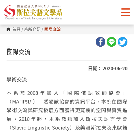
跳
到
主
要
內
容
首頁
/
系所介紹
/
國際交流
區
塊
:::
:::
國際交流
日期：2020-06-20
學術交流
本系於2008年加入「國際俄語教師協會」
（МАПРЯЛ）。透過該協會的資訊平台，本系在國際
學術交流與研究發展方面獲得更寬廣的空間與實質進
展。2018年起，本系教師加入斯拉夫語言學會
（Slavic Linguistic Society）及美洲斯拉夫及東歐語