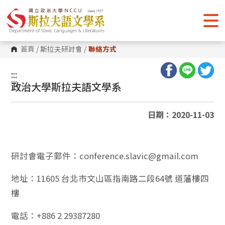
跳
到
主
要
內
容
首頁
/
斯拉夫研討會
/
聯絡方式
區
塊
:::
:::
政治大學斯拉夫語文學系
日期：2020-11-03
研討會電子郵件：conference.slavic@gmail.com
地址：11605 台北市文山區指南路二段64號 道藩樓四
樓
電話：+886 2 29387280