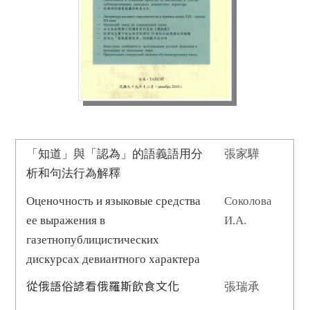
「知道」與「認為」的語義語用分
張家驊
析和句法行為解釋
Оценочность и языковые средства
Соколова
ее выражения в
И.А.
газетнопублицистических
дискурсах девиантного характера
從俄語俗諺看俄羅斯飲食文化
張瑞承