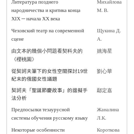
Литература позднего
Михайлова
народничества и критика конца
М. В.
XIX ─ начала XX века
Чеховский театр на современной
Щукина Д.
сцене
А.
由文本的幾個小問題看契科夫的
姚海星
《櫻桃園》
從契訶夫筆下的女性空間探討19世
劉心華
紀末的俄國女性議題
契訶夫「聖誕節慶故事」的諧擬手
鄢定嘉
法分析
Предпосылки тезаурусной
Жаналина
системы обучения русскому языку
Л.К.
Некоторые особенности
Короткова