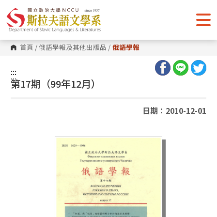
跳
到
主
要
內
容
首頁
/
俄語學報及其他出版品
/
俄語學報
區
塊
:::
:::
第17期（99年12月）
日期：2010-12-01