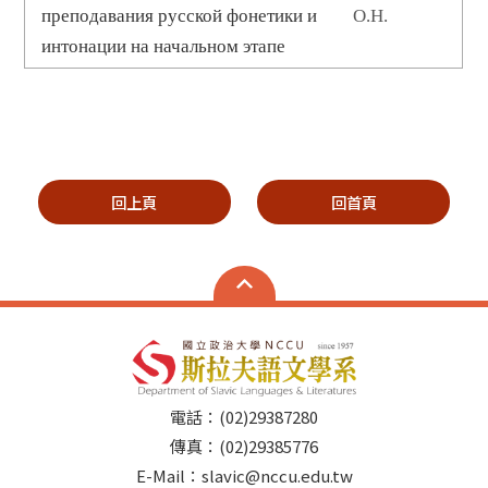
преподавания русской фонетики и
О.Н.
интонации на начальном этапе
回上頁
回首頁
電話：(02)29387280
傳真：(02)29385776
E-Mail：slavic@nccu.edu.tw