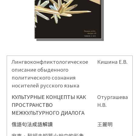
Лингвоконфликтологическое
Кишина Е.В.
описание обыденного
политического сознания
носителей русского языка
КУЛЬТУРНЫЕ КОНЦЕПТЫ КАК
Отургашева
ПРОСТРАНСТВО
Н.В.
МЕЖКУЛЬТУРНОГО ДИАЛОГА
俄語句法成語解讀
王麗明
安東•契訶夫短篇小說中的形象