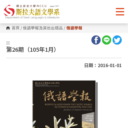
跳
到
主
要
內
容
首頁
/
俄語學報及其他出版品
/
俄語學報
區
塊
:::
:::
第26期（105年1月）
日期：2016-01-01