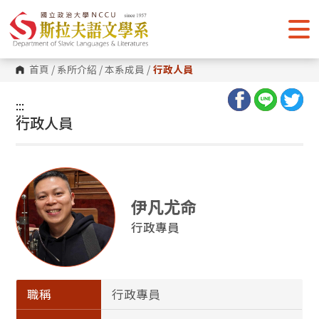
跳
到
主
要
內
容
首頁
/
系所介紹
/
本系成員
/
行政人員
區
塊
:::
:::
行政人員
伊凡尤命
行政專員
職稱
行政專員