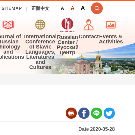
A
A
SITEMAP
正體中文
A
ournal of
International
Contact
Events &
Russian
Russian
Conference
Activities
Center /
hilology
of Slavic
Русский
and
Languages,
центр
blications
Literatures
and
Cultures
Date 2020-05-28