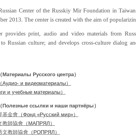
 Russian Center of the Russkiy Mir Foundation in Taiwa
er 2013. The center is created with the aim of popularizi
r provides print, audio and video materials from Russi
 to Russian culture; and develops cross-culture dialog 
териалы Русского центра）
（Аудио- и видеоматериалы）
ги и учебные материалы）
лезные ссылки и наши партнёры）
界基金會
（Фонд «Русский мир»）
文教師協會
（МАПРЯЛ）
語文教師協會
（РОПРЯЛ）