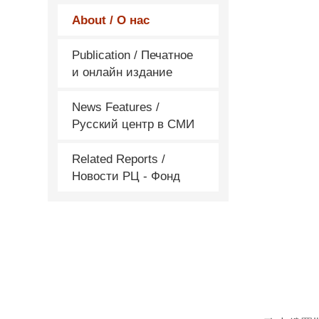
About / О нас
Publication / Печатное
и онлайн издание
News Features /
Русский центр в СМИ
Related Reports /
Новости РЦ - Фонд