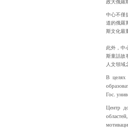
政大俄羅斯
中心不僅
道的俄羅
斯文化最
此外，中
斯童話故
人文領域
В целях 
образова
Гос. уни
Центр до
областей
мотиваци