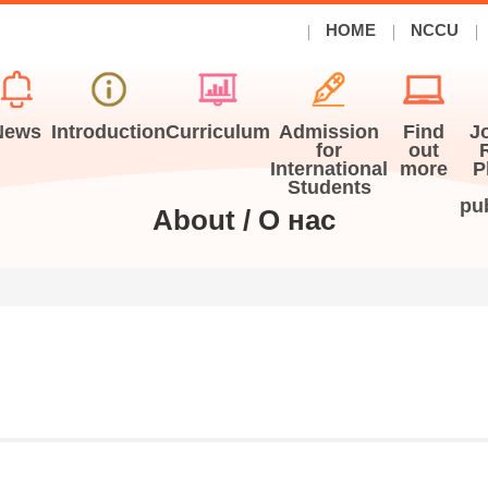
HOME
NCCU
News
Introduction
Curriculum
Admission
Find
J
for
out
International
more
P
Students
pu
About / О нас