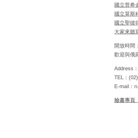
國立普希
國立莫斯
國立聖彼
大家來聽
開放時間：週一
歡迎與俄
Addre
TEL：(02)
E-mail：ru
臉書專頁（F