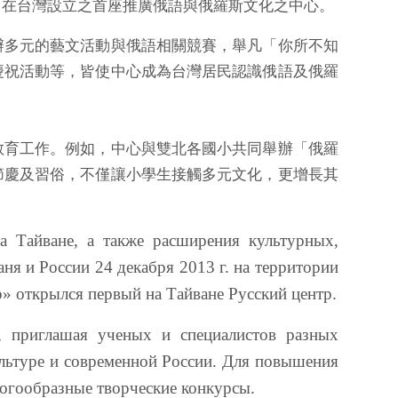
基金會」在台灣設立之首座推廣俄語與俄羅斯文化之中心。
辦多元的藝文活動與俄語相關競賽，舉凡「你所不知
慶祝活動等，皆使中心成為台灣居民認識俄語及俄羅
教育工作。例如，中心與雙北各國小共同舉辦「俄羅
節慶及習俗，不僅讓小學生接觸多元文化，更增長其
а Тайване, а также расширения культурных,
я и России 24 декабря 2013 г. на территории
» открылся первый на Тайване Русский центр.
р, приглашая ученых и специалистов разных
ультуре и современной России. Для повышения
ногообразные творческие конкурсы.