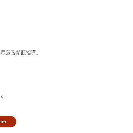
民眾蒞臨參觀指導。
 них
me