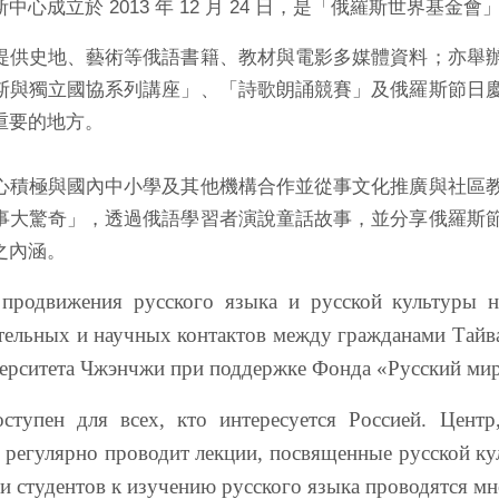
中心成立於 2013 年 12 月 24 日，是「俄羅斯世界
提供史地、藝術等俄語書籍、教材與電影多媒體資料；亦舉
斯與獨立國協系列講座」、「詩歌朗誦競賽」及俄羅斯節日
重要的地方。
心積極與國內中小學及其他機構合作並從事文化推廣與社區
事大驚奇」，透過俄語學習者演說童話故事，並分享俄羅斯
之內涵。
продвижения русского языка и русской культуры н
тельных и научных контактов между гражданами Тайван
верситета Чжэнчжи при поддержке Фонда «Русский мир
ступен для всех, кто интересуется Россией. Цент
, регулярно проводит лекции, посвященные русской к
и студентов к изучению русского языка проводятся м