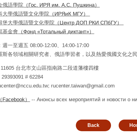
金俄語學院
（Гос. ИРЯ им. А.С. Пушкина）
科大學俄語暨文化學院
（ИРЯиК МГУ）
得堡大學俄語暨文化學院
（Центр ДОП РКИ СПбГУ）
寫基金會
（Фонд «Тотальный диктант»）
至週五 08:00-12:00、14:00-17:00
羅斯各領域相關研究者、俄語學習者，以及熱愛俄國文化之
ss：11605 台北市文山區指南路二段道藩樓四樓
 29393091 # 62284
center@nccu.edu.tw; rucenter.taiwan@gmail.com
acebook）
-- Анонсы всех мероприятий и новости о
Back
Ho