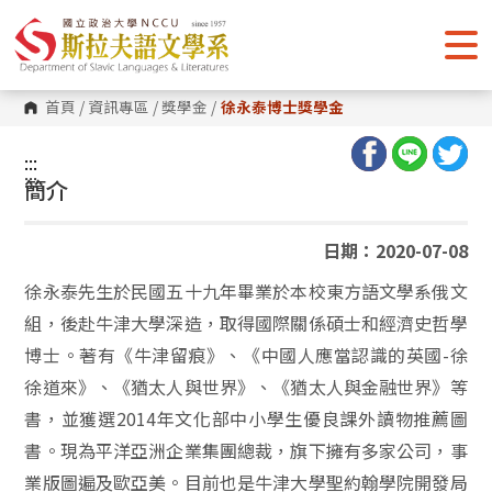
跳
到
主
要
內
容
首頁
/
資訊專區
/
獎學金
/
徐永泰博士獎學金
區
塊
:::
:::
簡介
日期：2020-07-08
徐永泰先生於民國五十九年畢業於本校東方語文學系俄文
組，後赴牛津大學深造，取得國際關係碩士和經濟史哲學
博士。著有《牛津留痕》、《中國人應當認識的英國-徐
徐道來》、《猶太人與世界》、《猶太人與金融世界》等
書，並獲選2014年文化部中小學生優良課外讀物推薦圖
書。現為平洋亞洲企業集團總裁，旗下擁有多家公司，事
業版圖遍及歐亞美。目前也是牛津大學聖約翰學院開發局