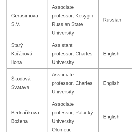
Associate
Gerasimova
professor, Kosygin
Russian
S.V.
Russian State
University
Starý
Assistant
Kořánová
professor, Charles
English
Ilona
University
Associate
Škodová
professor, Charles
English
Svatava
University
Associate
Bednaříková
professor, Palacký
English
Božena
University
Olomouc