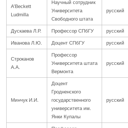
Научный сотрудник
A’Beckett
Университета
русский
Ludmilla
Свободного штата
Дускаева Л.Р.
Профессор СПбГУ
русский
Иванова Л.Ю.
Доцент СПбГУ
русский
Профессор
Строканов
Университета штата
русский
А.А.
Вермонта
Доцент
Гродненского
Минчук И.И.
государственного
русский
университета им.
Янки Купалы