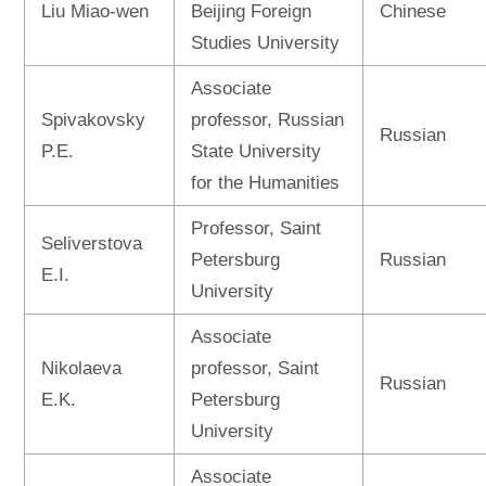
Liu Miao-wen
Beijing Foreign
Chinese
Studies University
Associate
Spivakovsky
professor, Russian
Russian
P.E.
State University
for the Humanities
Professor, Saint
Seliverstova
Petersburg
Russian
E.I.
University
Associate
Nikolaeva
professor, Saint
Russian
E.K.
Petersburg
University
Associate