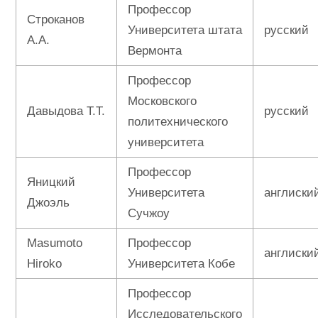
Профессор
Строканов
Университета штата
русский
А.А.
Вермонта
Профессор
Московского
Давыдова Т.Т.
русский
политехнического
университета
Профессор
Яницкий
Университета
англиски
Джоэль
Сучжоу
Masumoto
Профессор
англиски
Hiroko
Университета Кобе
Профессор
Исследовательского