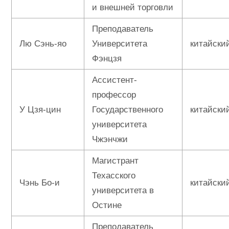
и внешней торговли
Преподаватель
Лю Сэнь-яо
Университета
китайски
Фэнцзя
Ассистент-
профессор
У Цзя-цин
Государственного
китайски
университета
Чжэнчжи
Магистрант
Техасского
Чэнь Бо-и
китайски
университета в
Остине
Преподаватель