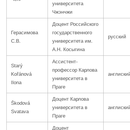
университета
Чжэнчжи
Доцент Российского
Герасимова
государственного
русский
С.В.
университета им.
А.Н. Косыгина
Ассистент-
Starý
профессор Карлова
Kořánová
англиски
университета в
Ilona
Праге
Доцент Карлова
Škodová
университета в
англиски
Svatava
Праге
Доцент