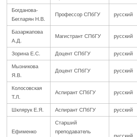
Богданова-
Профессор СПбГУ
русский
Бегларян Н.В.
Базаржапова
Магистрант СПбГУ
русский
А.Д.
Зорина Е.С.
Доцент СПбГУ
русский
Мызникова
Доцент СПбГУ
русский
Я.В.
Колосовская
Аспирант СПбГУ
русский
Т.Л.
Шклярук Е.Я.
Аспирант СПбГУ
русский
Старший
Ефименко
преподаватель
русский