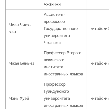
Чжэнчжи
Ассистент-
профессор
Чиан Чиех-
Государственного
китайски
хан
университета
Чжэнчжи
Профессор Второго
пекинского
Чжан Бянь-гэ
китайски
института
иностранных языков
Профессор
Гуандунского
Чэнь Xуэй
университета
китайски
иностранных языков