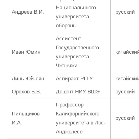
Национальнного
Андреев В.И.
русский
университета
обороны
Ассистент
Государственного
Иван Юмин
китайски
университета
Чжэнчжи
Линь Юй-сян
Аспирант РГГУ
китайски
Орехов Б.В.
Доцент НИУ ВШЭ
русский
Профессор
Пильщиков
Калифорнийского
русский
И.А.
университета в Лос-
Анджелесе