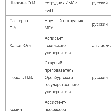
Шапкина О.И.
сотрудник ИМЛИ
русский
РАН
Пастернак
Научный сотрудник
русский
Е.А.
МГУ
Аспирант
Хаяси Юки
Токийского
англиски
университета
Старший
преподаватель
Пороль П.В.
Оренбургского
русский
государственного
университета
Ассистент-
Комия
профессор