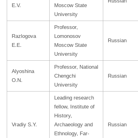
Russian
E.V.
Moscow State
University
Professor,
Razlogova
Lomonosov
Russian
E.E.
Moscow State
University
Professor, National
Alyoshina
Chengchi
Russian
O.N.
University
Leading research
fellow, Institute of
History,
Vradiy S.Y.
Archaeology and
Russian
Ethnology, Far-