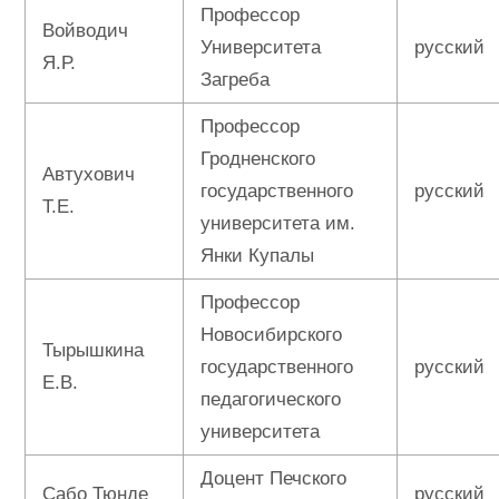
Профессор
Войводич
Университета
русский
Я.Р.
Загреба
Профессор
Гродненского
Автухович
государственного
русский
Т.Е.
университета им.
Янки Купалы
Профессор
Новосибирского
Тырышкина
государственного
русский
Е.В.
педагогического
университета
Доцент Печского
Сабо Тюнде
русский