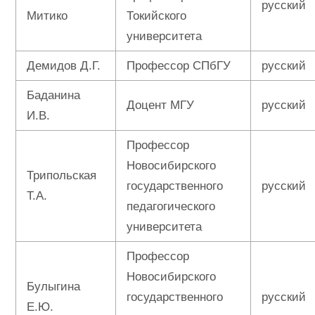
русский
Митико
Токийского
университета
Демидов Д.Г.
Профессор СПбГУ
русский
Баданина
Доцент МГУ
русский
И.В.
Профессор
Новосибирского
Трипольская
государственного
русский
Т.А.
педагогического
университета
Профессор
Новосибирского
Булыгина
государственного
русский
Е.Ю.