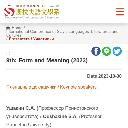
G
o
t
o
C
o
Home
/
n
International Conference of Slavic Languages, Literatures and
t
Cultures
/
Presenters / Участники
e
n
t
:::
A
:::
r
9
th: Form and Meaning (2023)
e
a
Date 2023-10-30
Пленарные докладчики / Keynote speakers:
Ушакин С.А. (
Профессор Принстонского
университета) /
Oushakine S.A.
(Professor,
Princeton University)