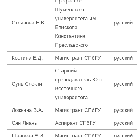
Профессор
Шуменского
университета им.
Стоянова Е.В.
русский
Епископа
Константина
Преславского
Костина Е.Д.
Магистрант СПбГУ
русский
Старший
преподаватель Юго-
Сунь Сяо-ли
русский
Восточного
университета
Ложкина В.А.
Магистрант СПбГУ
русский
Сян Янань
Аспирант СПбГУ
русский
Шварева Е.И.
Магистрант СПбГУ
русский