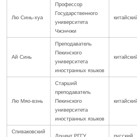
Профессор
Государственного
Лю Синь-хуа
китайски
университета
Чжэнчжи
Преподаватель
Пекинского
Ай Синь
китайски
университета
иностранных языков
Старший
преподаватель
Лю Мяо-вэнь
Пекинского
китайски
университета
иностранных языков
Спиваковский
Доцент РГГУ
русский