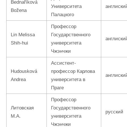
Bednaříková
Университета
англиски
Božena
Палацкого
Профессор
Lin Melissa
Государственного
англиски
Shih-hui
университета
Чжэнчжи
Ассистент-
Hudousková
профессор Карлова
англиски
Andrea
университета в
Праге
Профессор
Литовская
Государственного
русский
М.А.
университета
Чжэнчжи