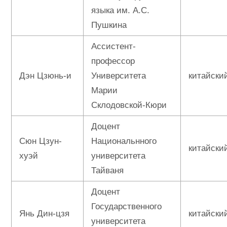
языка им. А.С.
Пушкина
Ассистент-
профессор
Дэн Цзюнь-и
Университета
китайски
Марии
Склодовской-Кюри
Доцент
Сюн Цзун-
Национальнного
китайски
хуэй
университета
Тайваня
Доцент
Государственного
Янь Дин-цзя
китайски
университета