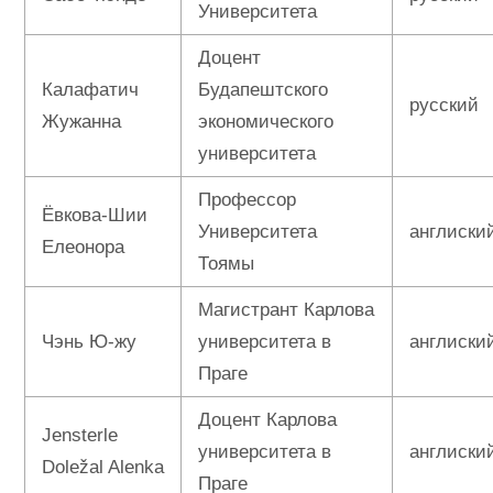
Университета
Доцент
Калафатич
Будапештского
русский
Жужанна
экономического
университета
Профессор
Ёвкова-Шии
Университета
англиски
Елеонора
Тоямы
Магистрант Карлова
Чэнь Ю-жу
университета в
англиски
Праге
Доцент Карлова
Jensterle
университета в
англиски
Doležal Alenka
Праге