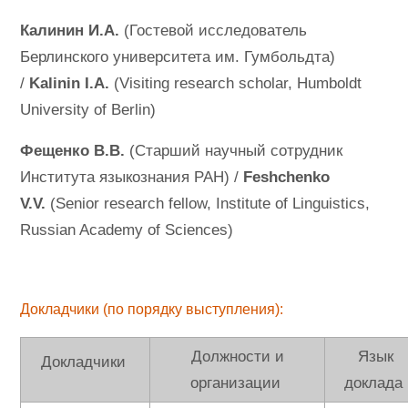
Калинин И.А.
(Гостевой исследователь
Берлинского университета им. Гумбольдта)
/
Kalinin I.A.
(Visiting research scholar, Humboldt
University of Berlin)
Фещенко В.В.
(Старший научный сотрудник
Института языкознания РАН) /
Feshchenko
V.V.
(Senior research fellow, Institute of Linguistics,
Russian Academy of Sciences)
Докладчики (по порядку выступления
):
Должности и
Язык
Докладчики
организации
доклада