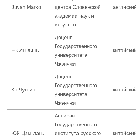
Juvan Marko
центра Словенской
англиски
академии наук и
искусств
Доцент
Государственного
Е Сян-линь
китайски
университета
Чжэнчжи
Доцент
Государственного
Ко Чун-ин
китайски
университета
Чжэнчжи
Аспирант
Государственного
Юй Цзы-лань
института русского
китайски