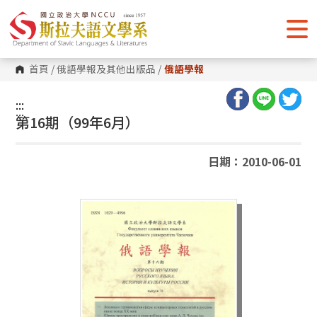
跳
到
主
要
內
容
首頁
/
俄語學報及其他出版品
/
俄語學報
區
塊
:::
:::
第16期（99年6月）
日期：2010-06-01