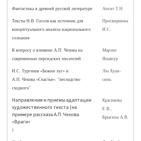
Фантастика в древней русской литературе
Апсит Т.Н.
Тексты Н.В. Гоголя как источник для
Просвирнина
концептуального анализа национального
И.С.
сознания
К вопросу о влиянии А.П. Чехова на
Марзие
современных персидских писателей
Яхьяпур
И.С. Тургенев «Бежин луг» и
Лю Хуан-
А.П. Чехова «Счастье»: "несходство
синь
сходного"
Направления и приемы адаптации
Красикова
художественного текста (на
Е.В.,
примере рассказа А.П. Чехова
Брыгина А.В.
«Враги»
)