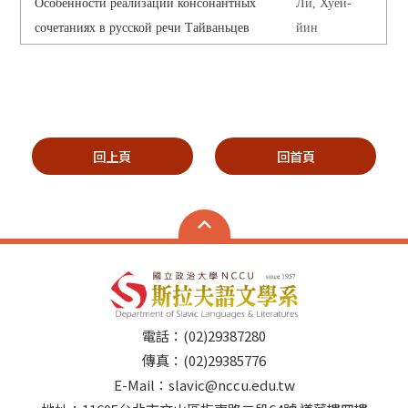
Особенности реализации консонантных
Ли, Хуей-
сочетаниях в русской речи Тайваньцев
йин
回上頁
回首頁
電話：(02)29387280
傳真：(02)29385776
E-Mail：slavic@nccu.edu.tw