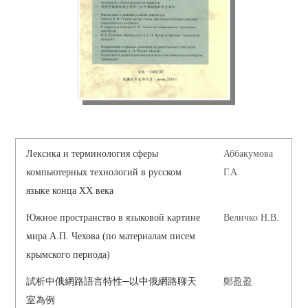
Лексика и терминология сферы
Аббакумова
компьютерных технологий в русском
Г.А.
языке конца XX века
Южное пространство в языковой картине
Величко Н.В.
мира А.П. Чехова (по материалам писем
крымского периода)
試析中俄網路語言特性─以中俄網路聊天
鄭盈盈
室為例