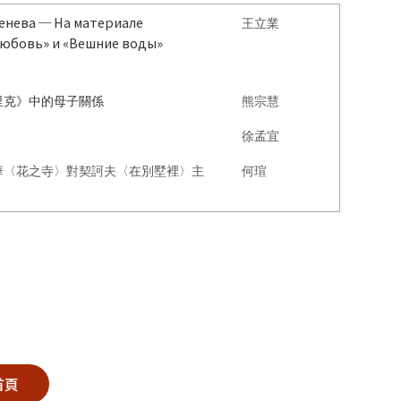
генева ─ На материале
王立業
 любовь» и «Вешние воды»
里克》中的母子關係
熊宗慧
徐孟宜
華〈花之寺〉對契訶夫〈在別墅裡〉主
何瑄
首頁