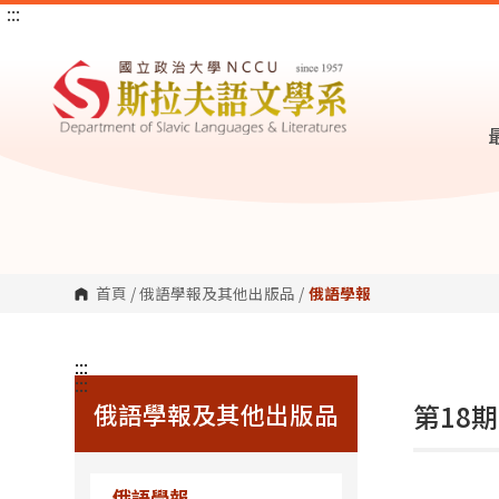
:::
跳
到
主
要
內
容
區
塊
首頁
/
俄語學報及其他出版品
/
俄語學報
:::
:::
俄語學報及其他出版品
第18期
俄語學報