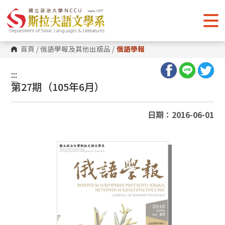
跳
到
主
要
內
容
首頁
/
俄語學報及其他出版品
/
俄語學報
區
塊
:::
:::
第27期（105年6月）
日期：2016-06-01