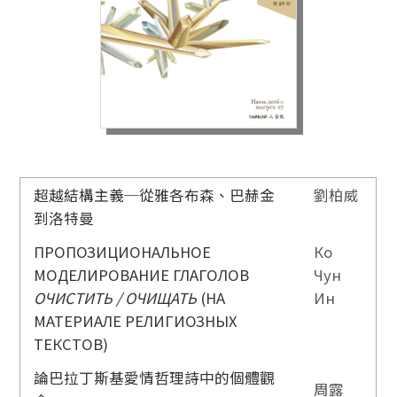
超越結構主義─從雅各布森、巴赫金
劉柏威
到洛特曼
ПРОПОЗИЦИОНАЛЬНОЕ
Ко
МОДЕЛИРОВАНИЕ ГЛАГОЛОВ
Чун
ОЧИСТИТЬ / ОЧИЩАТЬ
(НА
Ин
МАТЕРИАЛЕ РЕЛИГИОЗНЫХ
ТЕКСТОВ)
論巴拉丁斯基愛情哲理詩中的個體觀
周露