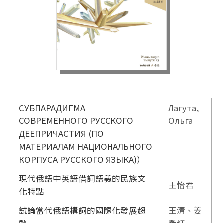
СУБПАРАДИГМА
Лагута,
СОВРЕМЕННОГО РУССКОГО
Ольга
ДЕЕПРИЧАСТИЯ (ПО
МАТЕРИАЛАМ НАЦИОНАЛЬНОГО
КОРПУСА РУССКОГО ЯЗЫКА)）
現代俄語中英語借詞語義的民族文
王怡君
化特點
試論當代俄語構詞的國際化發展趨
王清
、
姜
勢
艷紅