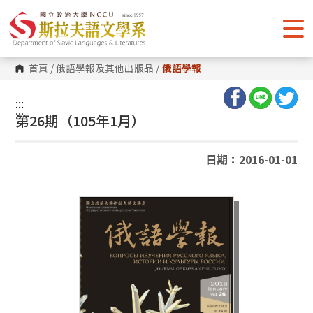
跳
到
主
要
內
容
首頁
/
俄語學報及其他出版品
/
俄語學報
區
塊
:::
:::
第26期（105年1月）
日期：2016-01-01