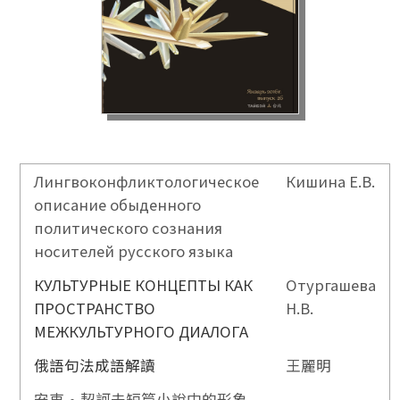
Лингвоконфликтологическое
Кишина Е.В.
описание обыденного
политического сознания
носителей русского языка
КУЛЬТУРНЫЕ КОНЦЕПТЫ КАК
Отургашева
ПРОСТРАНСТВО
Н.В.
МЕЖКУЛЬТУРНОГО ДИАЛОГА
俄語句法成語解讀
王麗明
安東•契訶夫短篇小說中的形象