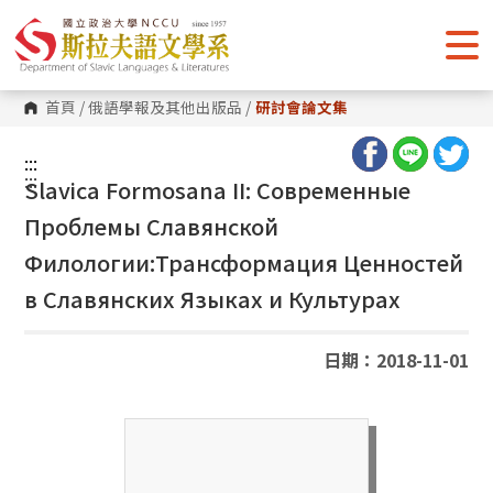
跳
到
主
要
內
容
首頁
/
俄語學報及其他出版品
/
研討會論文集
區
塊
:::
:::
Slavica Formosana II: Современные
Проблемы Славянской
Филологии:Трансформация Ценностей
в Славянских Языках и Культурах
日期：2018-11-01