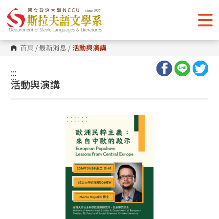
跳
到
主
要
內
容
首頁
/
最新消息
/
活動與演講
區
塊
:::
:::
活動與演講