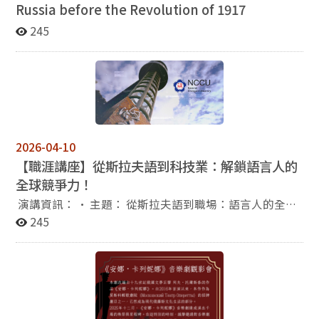
Russia before the Revolution of 1917
245
2026-04-10
【職涯講座】從斯拉夫語到科技業：解鎖語言人的
全球競爭力！
演講資訊： • 主題： 從斯拉夫語到職場：語言人的全球
優勢 • 講者：陳杏梅（政大俄語系校友 / 技嘉科技業務）
245
• 時間： 4/23（四）19:30-21:00 • 地點： 綜合院館
270212(E-Room) 如果你對未來感到迷惘，或是想知道外
語人如何進入科技業，這場演講絕對不能錯過！歡迎大家
踴躍參加！ 報名連結：https://reurl.cc/Emo9Mn