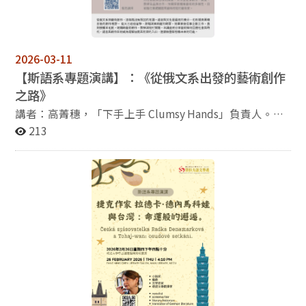
禮品哦！ 主辦單位：斯拉夫語文學系 協辦單位：斯拉夫
語文學系系學會
2026-03-11
【斯語系專題演講】：《從俄文系出發的藝術創作
之路》
講者：高菁穗，「下手上手 Clumsy Hands」負責人。目
前擔任寶藏巖國際藝術村駐村藝術家。 以羊毛氈為核心，
213
擅長融合複合媒材進行創作。作品主題聚焦神話傳說、身
份認同與人際關係，呈現內在情感與想像的風景。工作室
從事創作、展覽、教學及品牌合作，持續探索纖維藝術的
多樣性。 從俄文系到藝術創作，這條路沒有既定的地圖。
語言與文化是最初的養分，也形塑了日後的創作視野。 從
大三赴俄留學、劇場與美術館的啟蒙，到畢業後從事企劃
工作，直到接觸羊毛氈，高菁穗開啟藝術創作、教學與駐
村實踐。本講座將分享藝術如何回應社會與時代，語言與
創作如何成為理解自我與世界的入口，邀請你重新想像未
來的可能。 時間：2026年3月31日（二）下午4:10-6:00
地點：商學院210教室 報名網址：