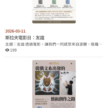
2026-03-11
斯拉夫電影日：友誼
主題：友誼 透過電影，讓我們一同感受來自波蘭、俄羅
斯、捷克的友誼悸動吧！ 地點：政治大學道藩樓俄羅斯
199
中心 時間：12:00-13:30 （片長不一，歡迎自由進出）
2026年3月31日，波蘭電影 「單身星球」 (Planet Single,
2016) https://reurl.cc/mpL7oW 2026年5月5日，捷克電
影 「身分證」 (Obcanský prukaz,
2010) https://reurl.cc/M2A93p 2026年5月26日，俄羅斯
電影 「瘦身大作戰」 (Я худею,
2018) https://reurl.cc/18YMOV 報名方式：請掃描 QR
code 報名，報名截止日期為電影日前一天中午。 觀影心
得比賽： 請於 6月3日前將觀影心得（字數不限）寄至
Email: slavic@nccu.edu.tw，信件主旨請註明：「斯拉夫
電影日心得」。斯語系辦將於期末考周擇優贈送斯拉夫小