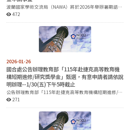
波蘭國家學術交流局（NAWA）將於2026年舉辦暑期語言
課程。NAWA提供免費課程及食宿。相關內容請參考
472
http://www.nawa.gov.pl/en/the-polish-language/nawa-
summer-courses 有意參與者請自行向各大學申請，或洽
詢本系向貝娜煦老師（Karolina Bednarz，email:
bednarz@nccu.edu.tw）。
2026-01-26
國合處公告辦理教育部「115年赴捷克高等教育機
構短期進修/研究獎學金」甄選，有意申請者請依說
明辦理--1/30(五)下午5時截止
公告辦理教育部「115年赴捷克高等教育機構短期進修/研
究獎學金」甄選，有意申請者請依說明辦理--1/30(五)下
271
午5時截止。 說明： 1. 依據教育部 115年1月21日臺教文
(三)字第1152500105號函辦理。。 2. 旨揭獎學金由「捷
克教育、青年及體育部」提供，受獎者應於115年 9 月或
10 月起赴捷克高等教育機構進行 5 個月或 10 個月之進修/