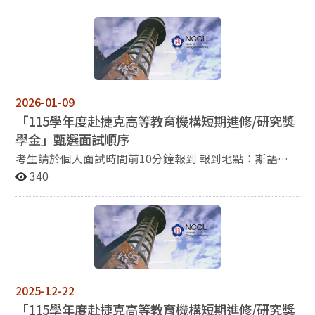
薦名額，將優先考量114-2學期為政大在學學生，具波語
成績者為先，次為具英語成績者。再依各學期學業總平均
成績及語言成績高低排序，擇優決定本校推薦人選。 五、
考量語文研習效益，若因波蘭當地疫情、天災等不可抗力
因素，本獎學金保有延期、變更或中止之權利。 六、本獎
學金其他注意事項請申請人務必詳閱教育部甄選簡章並依
2026-01-09
規定時程辦理。 七、教育部申請簡章及其他附件請自行下
「115學年度赴捷克高等教育機構短期進修/研究獎
載，如有疑問可洽國合處丘小姐 （分機67465 ，
yushan99@nccu.edu.tw）。 相關表件請由國合處網頁
學金」甄選面試順序
公告下載。
考生請於個人面試時間前10分鐘報到 報到地點：斯語系
辦公室（道藩樓四樓） 面試地點：斯語系俄羅斯中心
340
一、15：00－15：10 陳○文 二、15：10－15：20 鄧
○芸 三、15：20－15：30 黃○妤 四、15：30－15：
40 湯○茵 五、15：40－15：50 蔡○妤
2025-12-22
「115學年度赴捷克高等教育機構短期進修/研究獎