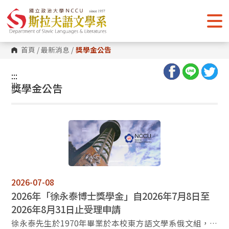
跳
到
主
要
內
容
首頁
/
最新消息
/
獎學金公告
區
塊
:::
:::
獎學金公告
2026-07-08
2026年「徐永泰博士獎學金」自2026年7月8日至
2026年8月31日止受理申請
徐永泰先生於1970年畢業於本校東方語文學系俄文組，