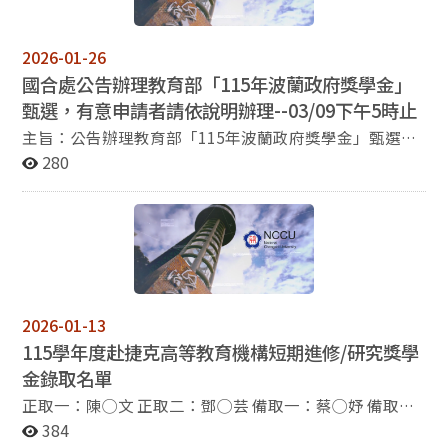
研究，申請規定及其他應遵守事項，請參考甄選簡章，如
附件一。 3. 本校配合教育部規定辦理校內初選，規定如
下： (一) 推薦名額：5名。 (二) 申請資格：本校大二
2026-01-26
（含）以上之在學學生（需具中華民國國籍）。 (三) 受理
國合處公告辦理教育部「115年波蘭政府獎學金」
申請時間：即日起至115年1月30日（星期五）下午5時
甄選，有意申請者請依說明辦理--03/09下午5時止
止。 (四) 申請文件繳交方式：請依教育部甄選簡章中第七
項，備妥申請文件1份。文件以單面列印，依簡章所列順
主旨：​公告辦理教育部「115年波蘭政府獎學金」甄選，
序排列，以迴紋針固定即可，勿裝訂。請於截止時間前將
有意申請者請依說明辦理，請查照。 說明：​​ 一、依據教
280
申請文件親送或郵寄至國合處丘小姐彙辦，郵寄時應預估
育部115年1月22日臺教文(三)字第1142505153號函辦
寄送所需時間，確定文件可於截止時間前送達，逾時恕不
理。 二、旨揭獎學金由波蘭高等教育暨科學部國家學術交
受理。 4. 如申請人數超過推薦名額，國合處將以在校學業
流總署提供受獎生赴波蘭就讀語言先修課程獎學金，申請
成績及語文成績證明擇優決定本校推薦人選。 5. 考量赴捷
規定及其他應遵守事項，請參照教育部甄選簡章，如附件
克短期進修/研究效益，倘逢捷克當地疫情、天災等不可
一。 三、本校配合教育部規定辦理校內初選，規定如下：
抗力因素，本獎學金保有延期、變更或中止之權利。 6. 請
(一) 推薦名額：5名。 (二) 申請類別與資格：請參照教育
申請人務必詳閱教育部甄選簡章規定並配合校內推薦流程
部甄選簡章（附件一）。 (三) 受理時間：即日起至115年
2026-01-13
作業時間辦理。教育部甄選簡章及其他附件請自行下載，
3月9日（星期一）下午5時止。 (四) 申請文件繳交方式：
115學年度赴捷克高等教育機構短期進修/研究獎學
如有疑問請洽國合處丘小姐（分機67465，
請依教育部甄選簡章中第八項，備妥申請文件一份。文件
yushan99@nccu.edu.tw）。 相關表件請至國合處網頁公
金錄取名單
以單面列印，依簡章所列順序排列，以迴紋針固定即可，
告下載。
勿裝訂。請於截止時間前將申請文件親送或郵寄至國合處
正取一：陳◯文 正取二：鄧◯芸 備取一：蔡◯妤 備取
丘小姐彙辦，郵寄時應預估寄送所需時間，確定文件可於
二：湯◯茵 備取三：黃◯妤
384
截止時間前送達，逾時恕不受理。 四、如申請人數超過推