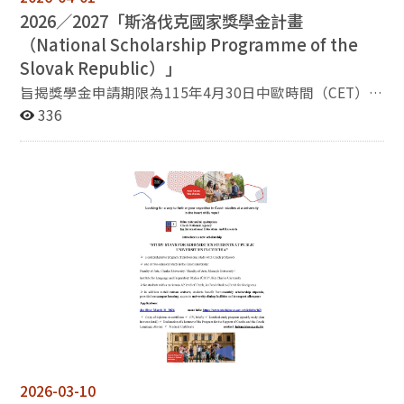
蘭、白俄羅斯、摩爾多瓦、捷克、波蘭、匈牙利、羅馬尼
明、獲小功以上獎勵等） 六、審核程序：由斯拉夫語文學
2026／2027「斯洛伐克國家獎學金計畫
亞、愛沙尼亞、拉脫維亞、立陶宛 1名 英國、法國、德
系系務會議審核。 七、備註：受奬學生需至本系義務服務
國、日本、美國（依此國家順序） 四、獎助內容： 來回
（
National Scholarship Programme of the
20小時。
經濟艙機票一張（2000美元內實報實銷），限補助一
Slovak Republic）」
次，由委員會審核。。 每年7000美元，一次一年，最多
旨揭獎學金申請期限為115年4月30日中歐時間（CET）下
兩年。第二年之獎助視第一年之學習成效及是否持續從事
午4時（臺灣時間同日晚間10時）止，所需文件及申請方
336
相同研究議題核給。 五、申請所須文
式請至獎學金專屬網站參閱（www.scholarships.sk）。
件： 申請表 符合獎學金辦法第六條列
舉國家內之學校入學許可影本或相關入學證明； 個人履
歷一份，包含教育背景及社會參與情形； 1000字留學讀
書計畫； 雙修生另附大學畢業證書影本； 其他有利申請
文件，如相關系所推薦信等； 身體健康檢查報告。 前一
年度獲獎，欲申請第二年度獎學金者，請檢附第1、2項及
第一年之學習成效報告。 ► 上述文件請依順序合併為
一份PDF檔。 六、申請時間：自2026年7月5日至2026年
8月31日截止，申請文件請email至
slavic@nccu.edu.tw。 七、本獎學金由獎學金審核委員
會全權負責審核給獎事宜。
2026-03-10