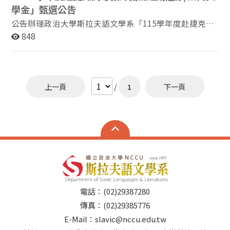
學金」甄選公告
公告辦理政治大學斯拉夫語文學系「115學年度赴捷克高
等教育機構短期進修/研究獎學金」甄選，有意申請者請
848
依說明辦理。 說明：依據捷克經濟文化辦事處114年12
月8日致政治大學校長室No.: 1829-3/2025-MZV/TAJP函
辦理。 1. 獎學金提供單位：捷克教育部 2. 獎學金名額：
為期共20個月獎學金 3. 獎學金待遇： 免學費；具有碩士
上一頁
/
1
下一頁
學位或同等學歷者，每月核予13,000克朗，未具碩士學位
或同等學歷者，每月核予12,000克朗，由受獎者之進修/
研究系所發給。亦可自費申請學生宿舍，惟須於申請表上
註明。另在捷克研習期間之健康保險費用須自行負擔。
4. 受獎期間：115年9月或10月（視擬進修/研究機構之開
課時間而定）起赴捷克高等教育機構進行5個月或10個月
之進修/研究。 5. 申請資格： 5.1 具中華民國國籍。 5.2 目
前或曾經於政治大學斯拉夫語文學系修習捷克語相關課程
之學生。 5.3 須為本校在校學生，包括即將於115年取得
電話：(02)29387280
學士學位或同等學歷者。 5.4 請確認及評估赴捷克之可行
性，包括個人、家庭及役男兵役問題等因素。 6.參加甄選
傳真：(02)29385776
應繳文件（下述6.1及6.5文件請以英語或捷克語撰寫）：
E-Mail：slavic@nccu.edu.tw
6.1 捷克獎學金申請表（附件一）； 6.2 護照影本或身