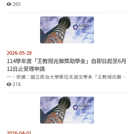
後赴英國牛津大學深造，於1974年取得國際關係碩士學
295
位，進而取得經濟史哲學博士學位。著有《牛津留痕》、
《中國人應當認識的英國-徐徐道來》、《猶太人與世
界》、《猶太人與金融世界》等書，並獲選2014年文化
部中小學生優良課外讀物推薦圖書。現為平洋亞洲企業集
團總裁，旗下擁有多家公司，事業版圖遍及歐亞美。目前
也是牛津大學聖約翰學院開發局董事之一。 徐永泰博士為
洛杉磯乒乓球公開賽創辦人及財務長，為回饋自小成長之
2026-05-28
社會，特捐助設置本獎學金，以啟迪後進，作育英才，冀
114學年度「王教授兆徽獎助學金」自即日起至6月
望受獎者藉此進修機會開拓視野、激發創意，為將來就業
12日止受理申請
或創業奠基，並期許受獎者勿忘學習俄語之初衷。 本系特
地請徐永泰學長錄製一段影片，說明設立本獎學金之緣
一、依據：國立政治大學斯拉夫語文學系「王教授兆徽獎
由，請有意申請者先行觀看。 影片連結：請按此。 斯拉
助學金申請辦法」辦理。 二、申請資格：斯拉夫語文學系
374
夫語文學系「徐永泰博士獎學金」 2026年申請公告 一、
學士班三、四年級學生。 三、申請名額與金額： 大學部1
依據國立政治大學斯拉夫語文學系「徐永泰博士獎學金申
名，每名新台幣5000元； 四、申請時間：自2026年5月
請辦法」辦理。 二、申請資格： 斯拉夫語文學系畢業
28日至2026年6月12日截止，申請文件請交至斯拉夫語文
生； 斯拉夫語文學系雙修生； 阿文系、土文系和韓文系
學系辦公室。 五、申請所須文件： 申請表。
之畢業生，有志從事其語言地區與俄羅斯相關研究者。。
成績單。 服務證明。（例如：系學會幹部證明、主辦斯語
三、獎助對象及名額：已取得國外俄羅斯相關研究碩士班
相關活動證明等） 其他有利申請文件。（例如：申請本系
入學許可之畢業生。 名額 學校所在地 3名 俄羅斯、烏克
「五年一貫修讀學、碩士學位」、俄檢B2（含）以上證
2026-04-01