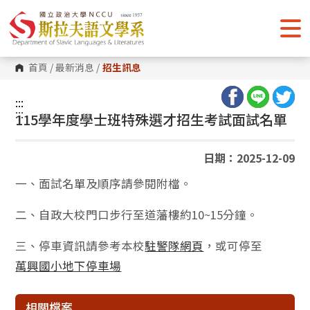
跳
到
主
要
內
容
首頁
/
最新消息
/
招生訊息
區
塊
:::
:::
115學年度學士班特殊選才招生考試面試名單
日期：2025-12-09
一、面試名單及順序請參閱附檔。
二、自政大校門口步行至道藩樓約10~15分鐘。
三、停車資訊請參考本校
駐警隊網頁
，或可停至
萬興國小地下停車場
相關檔案