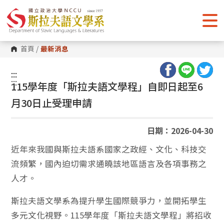
跳
到
主
要
內
容
首頁
/
最新消息
區
塊
:::
:::
115學年度「斯拉夫語文學程」自即日起至6
月30日止受理申請
日期：2026-04-30
近年來我國與斯拉夫語系國家之政經、文化、科技交
流頻繁，國內迫切需求通曉該地區語言及各項事務之
人才。
斯拉夫語文學系為提升學生國際競爭力，並開拓學生
多元文化視野。115學年度「斯拉夫語文學程」將招收