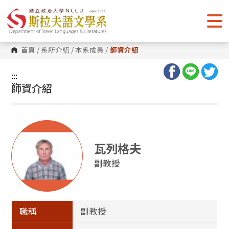
跳
到
主
要
內
容
首頁
/
系所介紹
/
本系成員
/
師資介紹
區
塊
:::
:::
師資介紹
瓦列格夫
副教授
職稱
副教授