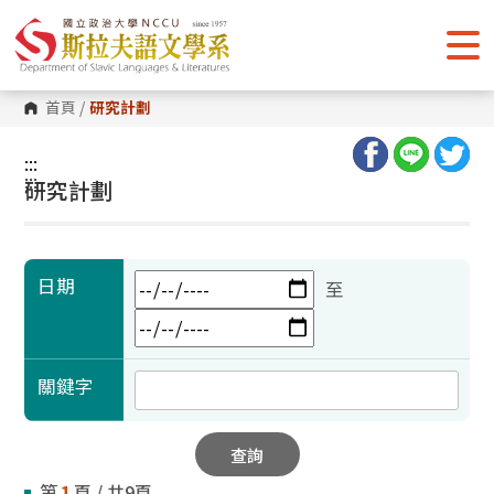
跳
到
主
要
內
容
首頁
/
研究計劃
區
塊
:::
:::
研究計劃
日期
至
關鍵字
查詢
第
1
頁 / 共9頁