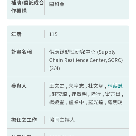
補助/委託或合
國科會
作機構
年度
115
計畫名稱
供應鏈韌性研究中心 (Supply
Chain Resilience Center, SCRC)
(3/4)
參與人
王文杰 , 宋皇志 , 杜文苓 ,
林蒔慧
, 莊奕琦 , 連賢明 , 陸行 , 甯方璽 ,
楊婉瑩 , 盧業中 , 羅光達 , 羅明琇
擔任之工作
協同主持人